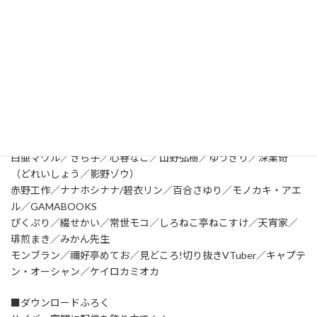
■ピックアップVTuber
PashiRim
（明葉ハシリ／梨夢）
オリエもん（樹元オリエ）
■連載企画・コラム
星空バアド／こねこのるぅ／（実在しない）切り抜きチャンネル
／北白川かかぽ／宇推くりあ
白亜マウル／きら子／心春なこ／山野弘樹／ゆうぎり／深業奇
（どれいしょう／影野ゾウ）
赤野工作／ナナホシナナ/碧衣リン／百合さゆり／モノカキ・アエ
ル／GAMABOOKS
ぴくぷり／綴せかい／常世モコ／しろねこ亭ねこすけ／天宵家／
琲煎まき／みかん先生
モンブラン／禰好亭めてお／見どころ!切り抜きVTuber／キャプテ
ン・オーシャン／ケイロカミオカ
■ダウンロードふろく