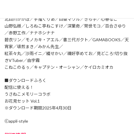
■連載企画・コラム
星空バアド／ぴくぷり／（実在しない）切り抜きチャンネル
北白川かかぽ／宇推くりあ／白亜マウル／きら子／心春なこ
山野弘樹／しろねこ亭ねこすけ／深業奇／常世モコ／百合さゆり
／赤野工作／ナナホシナナ
碧衣リン／モノカキ・アエル／書三代ガクト／GAMABOOKS／天
宵家／琲煎まき／みかん先生／
紅茶々丸／沙雨イニ／綴せかい／禰好亭めてお／見どころ!切り抜
きVTuber／由宇霧
こねこのるぅ／キャプテン・オーシャン／ケイロカミオカ
■ダウンロードふろく
配信に使える！
うさねこメモリーコラボ
お花見セット Vol.1
※ダウンロード期限2025年4月30日
Ⓒappli-style