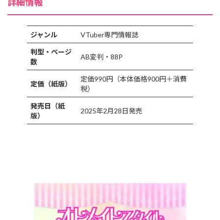
詳細情報
ジャンル
VTuber専門情報誌
判型・ページ
AB変判・88P
数
定価990円（本体価格900円＋消費
定価（紙版）
税）
発売日（紙
2025年2月28日発売
版）