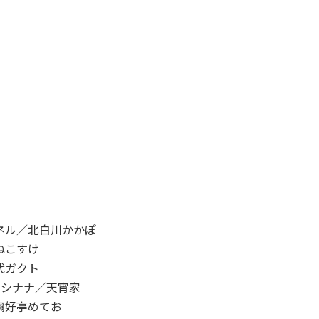
ネル／北白川かかぽ
ねこすけ
代ガクト
ホシナナ／天宵家
禰好亭めてお