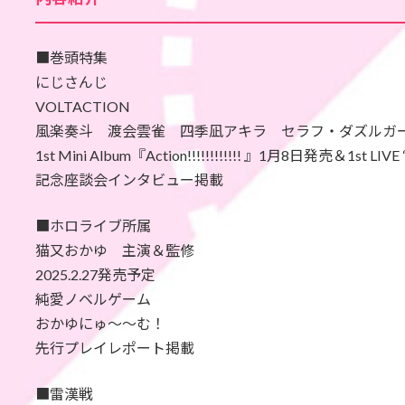
■巻頭特集
にじさんじ
VOLTACTION
風楽奏斗 渡会雲雀 四季凪アキラ セラフ・ダズルガ
1st Mini Album『Action!!!!!!!!!!!! 』1月8日発売＆1st LI
記念座談会インタビュー掲載
■ホロライブ所属
猫又おかゆ 主演＆監修
2025.2.27発売予定
純愛ノベルゲーム
おかゆにゅ～～む！
先行プレイレポート掲載
■雷漢戦