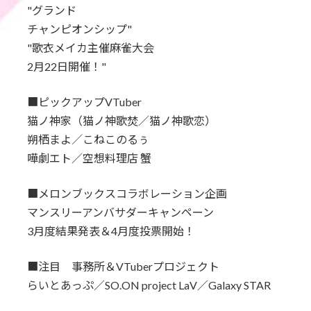
"グランド
チャンピオンシップ"
"歌衣メイカ主催麻雀大会
2月22日開催！"
■ピックアップVTuber
猫ノ神家（猫ノ神歌焚／猫ノ神歌恋）
朔栖まよ／こねこのるぅ
嘩劇エト／空想料理店 蟹
■メロンブックスコラボレーション企画
マンスリーアンバサダーキャンペーン
3月度結果発表＆4月度投票開始！
■注目 事務所＆VTuberプロジェクト
らいとあっぷ／SO.ON project LaV／Galaxy STAR