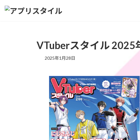
コ
ナ
ン
ビ
テ
ゲ
ン
ー
ツ
シ
へ
ョ
VTuberスタイル 202
ス
ン
キ
に
2025年1月28日
ッ
移
プ
動