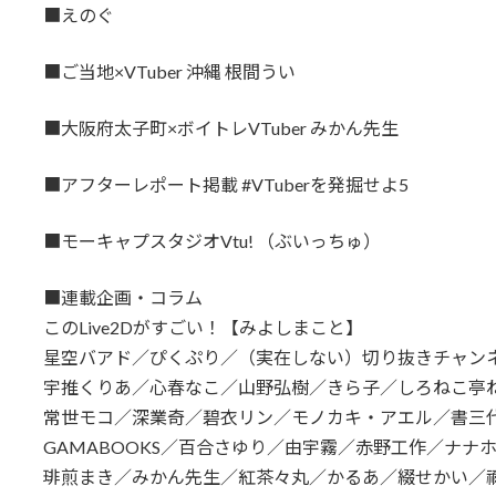
■えのぐ
■ご当地×VTuber 沖縄 根間うい
■大阪府太子町×ボイトレVTuber みかん先生
■アフターレポート掲載 #VTuberを発掘せよ5
■モーキャプスタジオVtu! （ぶいっちゅ）
■連載企画・コラム
このLive2Dがすごい！【みよしまこと】
星空バアド／ぴくぷり／（実在しない）切り抜きチャン
宇推くりあ／心春なこ／山野弘樹／きら子／しろねこ亭
常世モコ／深業奇／碧衣リン／モノカキ・アエル／書三
GAMABOOKS／百合さゆり／由宇霧／赤野工作／ナナ
琲煎まき／みかん先生／紅茶々丸／かるあ／綴せかい／