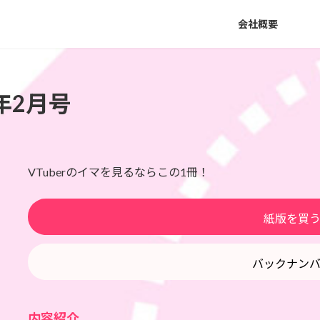
会社概要
5年2月号
VTuberのイマを見るならこの1冊！
紙版を買
バックナン
内容紹介