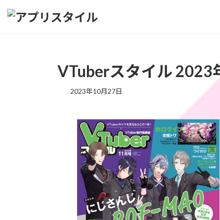
コ
ナ
ン
ビ
テ
ゲ
ン
ー
ツ
シ
へ
ョ
VTuberスタイル 202
ス
ン
キ
に
2023年10月27日
ッ
移
プ
動