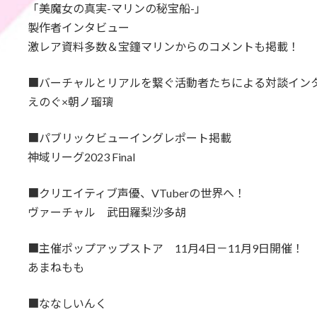
「美魔女の真実-マリンの秘宝船-」
製作者インタビュー
激レア資料多数＆宝鐘マリンからのコメントも掲載！
■バーチャルとリアルを繋ぐ活動者たちによる対談イン
えのぐ×朝ノ瑠璃
■パブリックビューイングレポート掲載
神域リーグ2023 Final
■クリエイティブ声優、VTuberの世界へ！
ヴァーチャル 武田羅梨沙多胡
■主催ポップアップストア 11月4日－11月9日開催！
あまねもも
■ななしいんく