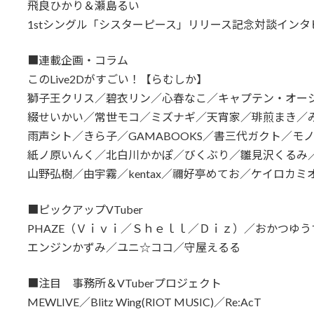
飛良ひかり＆瀬島るい
1stシングル「シスターピース」リリース記念対談インタ
■連載企画・コラム
このLive2Dがすごい！【らむしか】
獅子王クリス／碧衣リン／心春なこ／キャプテン・オー
綴せいかい／常世モコ／ミズナギ／天宵家／琲煎まき／
雨声シト／きら子／GAMABOOKS／書三代ガクト／モ
紙ノ原いんく／北白川かかぽ／びくぶり／雛見沢くるみ
山野弘樹／由宇霧／kentax／禰好亭めてお／ケイロカミ
■ピックアップVTuber
PHAZE（Ｖｉｖｉ／Ｓｈｅｌｌ／Ｄｉｚ）／おかつゆう
エンジンかずみ／ユニ☆ココ／守屋えるる
■注目 事務所＆VTuberプロジェクト
MEWLIVE／Blitz Wing(RIOT MUSIC)／Re:AcT