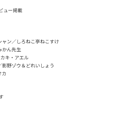
ビュー掲載
シャン／しろねこ亭ねこすけ
みかん先生
ノカキ・アエル
／影野ゾウ＆どれいしょう
オカ
す