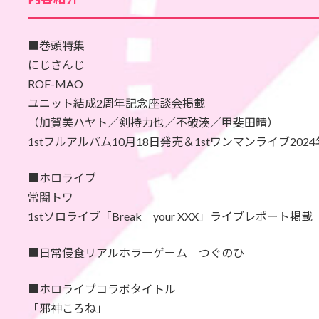
■巻頭特集
にじさんじ
ROF-MAO
ユニット結成2周年記念座談会掲載
（加賀美ハヤト／剣持力也／不破湊／甲斐田晴）
1stフルアルバム10月18日発売＆1stワンマンライブ202
■ホロライブ
常闇トワ
1stソロライブ「Break your XXX」ライブレポート掲載
■日常侵食リアルホラーゲーム つぐのひ
■ホロライブコラボタイトル
「邪神ころね」