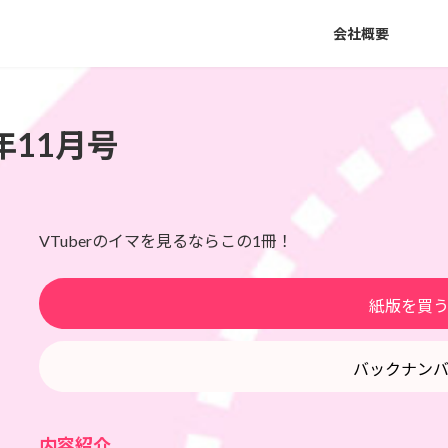
会社概要
3年11月号
VTuberのイマを見るならこの1冊！
紙版を買
バックナン
内容紹介