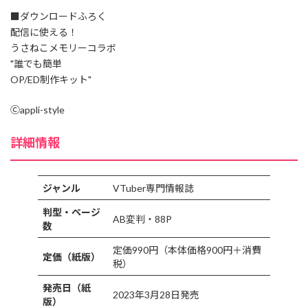
■ダウンロードふろく
配信に使える！
うさねこメモリーコラボ
"誰でも簡単
OP/ED制作キット"
Ⓒappli-style
詳細情報
ジャンル
VTuber専門情報誌
判型・ページ
AB変判・88P
数
定価990円（本体価格900円＋消費
定価（紙版）
税）
発売日（紙
2023年3月28日発売
版）