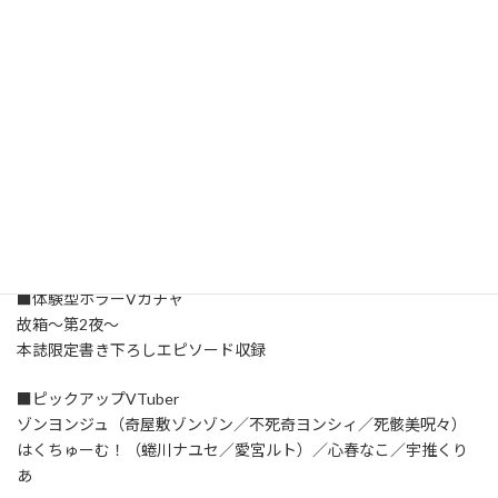
■連載企画・コラム
このLive2Dがすごい！【入江燈】
碧衣リン／風街ピリカ／綴せかい／常世モコ／星見まどか
天宵家／モノカキ・アエル／みかん先生／雨声シト／きら子
GAMABOOK／由宇霧／小栗さえ／禰好亭めてお／ケイロカミオ
カ
■VTuberデビューオーディション
「WHITE CROWN 2023」デビューメンバー決定！
■体験型ホラーVガチャ
故箱～第2夜～
本誌限定書き下ろしエピソード収録
■ピックアップVTuber
ゾンヨンジュ（奇屋敷ゾンゾン／不死奇ヨンシィ／死骸美呪々）
はくちゅーむ！（蜷川ナユセ／愛宮ルト）／心春なこ／宇推くり
あ