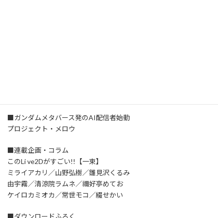
■A.I.VOICE 来果
シチュボ原石project
■この冬も「Vの音楽」を浴びよう
Virtual Music Award 2022
■とらのあなコラボレーション企画
アピールフォトコンテスト in クリエイティア
■ガンダムメタバース発のAI配信者始動
プロジェクト・メロウ
■連載企画・コラム
このLi ve2Dがすごい!!【一束】
ミライアカリ／山野弘樹／雛見沢くるみ
由宇霧／清涼院ラムネ／禰好亭めてお
ケイロカミオカ／常世モコ／綴せかい
■ダウンロードふろく