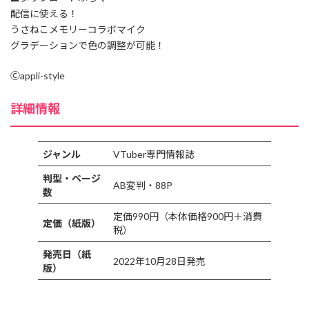
配信に使える！
うさねこメモリーコラボマイク
グラデーションで色の調整が可能！
Ⓒappli-style
詳細情報
ジャンル
VTuber専門情報誌
判型・ページ
AB変判・88P
数
定価990円（本体価格900円＋消費
定価（紙版）
税）
発売日（紙
2022年10月28日発売
版）