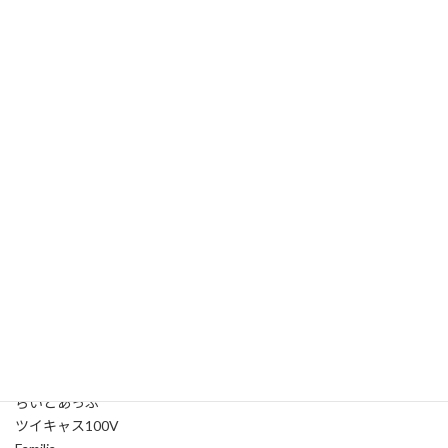
■にじさんじ
新ユニット「 VOLTACTION」
■自遊空間コラボレーション企画
ネカフェ広告枠獲得
PRチャレンジin FanPiks
■連載企画・コラム
花雲くゆり
ココロヤミ／禰好亭めてお
きぬた博士＆八瀬すずか
由宇霧／紡音れい
山野弘樹／ケイロカミオカ
■注目 事務所＆Vtuberプロジェクト
Spice
からふるDreamin’
らいとあっぷ
ツイキャス100V