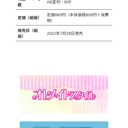
AB変判・80P
数
定価880円（本体価格800円＋消費
定価（紙版）
税）
発売日（紙
2022年7月28日発売
版）