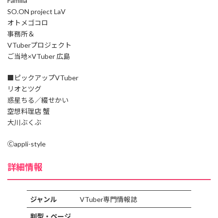
Familia
SO.ON project LaV
オトメゴコロ
事務所＆
VTuberプロジェクト
ご当地×VTuber 広島
■ピックアップVTuber
リオとツグ
惑星ちる／綴せかい
空想料理店 蟹
大川ぶくぶ
Ⓒappli-style
詳細情報
ジャンル
VTuber専門情報誌
判型・ページ