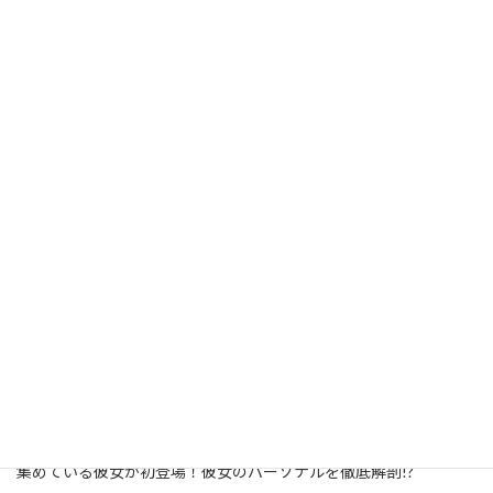
【HOT TOPICS】
高尾奏音
4月から新たなチャレンジをしている彼女が語る今後の野望と
は!? 大人カワイイグラビアは必見！
倉知玲鳳
１st写真集の先行カットを最速公開！
岡田夢以
2ndmini Album『My Story Your Story』を全曲セルフレビュー
相良茉優
フリーになったばかりの彼女が本誌初登場！ 今後の目標などを
語る！
【NEW GENERATIONS】
もものすけ
D4DJから誕生したユニット『EGOEGG』のメンバー・一ノ橋美雲
役で注目を集めている彼女が本誌初登場！
小戸森穂花
『イキヅライブ！ LOVELIVE! BLUEBIRD』の 山田真緑役で注目を
集めている彼女が初登場！彼女のパーソナルを徹底解剖!?