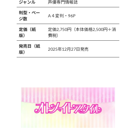
ジャンル
声優専門情報誌
判型・ペー
A４変判・96P
ジ数
定価（紙
定価2,750円（本体価格2,500円＋消
版）
費税）
発売日（紙
2025年12月27日発売
版）