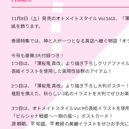
11月8日（土）発売のオトメイトスタイル Vol.16は、
紙を飾ります。
巻頭特集では、神と人が一つとなる真話へ継ぐ物語「オランピ
今号も豪華3大付録つき！
1つ目は、「薄桜鬼 真改」より描き下ろしクリアファイ
表紙イラストを使用した実用性抜群のアイテム！
2つ目は、「薄桜鬼 真改」より描き下ろし大判ポスター
竜胆を携えた、秋らしい3名のイラストを大判でぜひお
3つ目は、オトメイトスタイルVol.9の表紙イラストを使
「ビルシャナ戦姫 ～一樹の風～」ポストカード！
源 頼朝、平 知盛、平 教経の美麗イラストをぜひお手元に