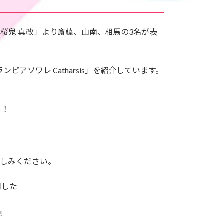
「薄桜鬼 真改」より斎藤、山南、相馬の3名が表
アソワレ Catharsis」を紹介しています。
ル！
！
楽しみください。
用した
!