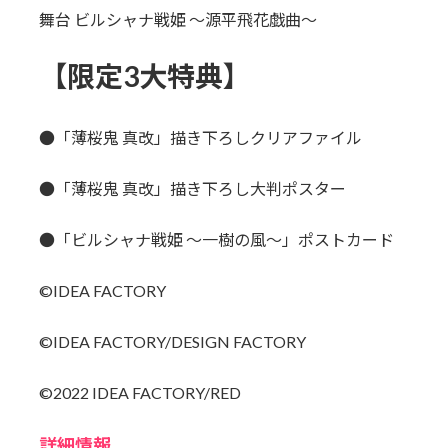
舞台 ビルシャナ戦姫 ～源平飛花戯曲～
【限定3大特典】
●「薄桜鬼 真改」描き下ろしクリアファイル
●「薄桜鬼 真改」描き下ろし大判ポスター
●「ビルシャナ戦姫 ～一樹の風～」ポストカード
©IDEA FACTORY
©IDEA FACTORY/DESIGN FACTORY
©2022 IDEA FACTORY/RED
詳細情報