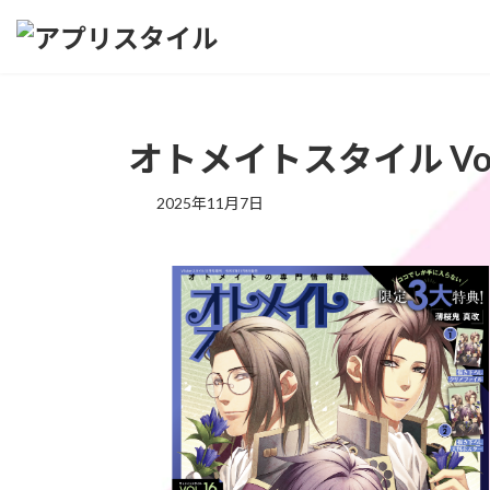
コ
ナ
ン
ビ
テ
ゲ
ン
ー
ツ
シ
へ
ョ
オトメイトスタイル Vol
ス
ン
キ
に
2025年11月7日
ッ
移
プ
動