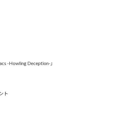
Howling Deception-」
ント