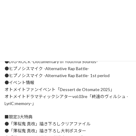
■今月の記事ラインナップ
●BYAKKO ～四神部隊炎恋記～
●OVER REQUIEMZ
●勿ノ怪契リ
●蒼黒の楔 ～緋色の欠片 玉依姫奇譚～ for Nintendo Switch
●数乱digit for Nintendo Switch
●十鬼の絆 for Nintendo Switch
●悠久のティアブレイド for Nintendo Switch
●DIG-ROCK -Documentary of Youthful Sounds-
●ヒプノシスマイク -Alternative Rap Battle-
●ヒプノシスマイク -Alternative Rap Battle- 1st period
●イベント情報
オトメイトファンイベント「Dessert de Otomate 2025」
オトメイトドラマティックシアターvol.03re「終遠のヴィルシュ -
LyriC:memory-」
■限定3大特典
●「薄桜鬼 真改」描き下ろしクリアファイル
●「薄桜鬼 真改」描き下ろし大判ポスター