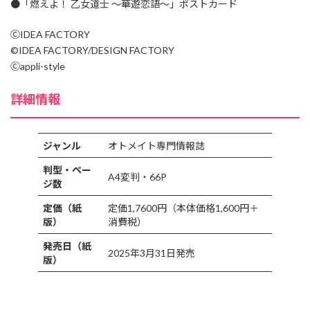
●「燃えよ！ 乙女道士 ～華遊恋語～」ポストカード
ⒸIDEA FACTORY
©IDEA FACTORY/DESIGN FACTORY
Ⓒappli-style
詳細情報
ジャンル
オトメイト専門情報誌
判型・ペー
A4変判・66P
ジ数
定価（紙
定価1,7600円（本体価格1,600円＋
版）
消費税）
発売日（紙
2025年3月31日発売
版）