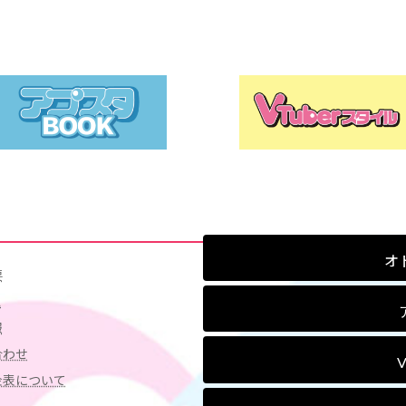
オ
要
ス
報
合わせ
金表について