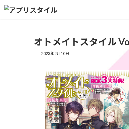
コ
ナ
ン
ビ
テ
ゲ
ン
ー
ツ
シ
へ
ョ
オトメイトスタイル Vol
ス
ン
キ
に
2023年2月10日
ッ
移
プ
動