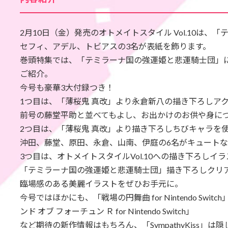
2月10日（金）発売のオトメイトスタイル Vol.10は
セフィ、アデル、トビアスの3名が表紙を飾ります。
巻頭特集では、「テミラーナ国の強運姫と悲運騎士団」
ご紹介。
今号も豪華3大付録つき！
1つ目は、「薄桜鬼 真改」より永倉新八の描き下ろしア
前号の藤堂平助と並べてもよし、お出かけのお供や身に
2つ目は、「薄桜鬼 真改」より描き下ろしちびキャラを
沖田、藤堂、原田、永倉、山南、伊庭の6名がキュート
3つ目は、オトメイトスタイルVol.10への描き下ろしイ
「テミラーナ国の強運姫と悲運騎士団」描き下ろしクリ
臨場感のある美麗イラストをぜひお手元に。
今号ではほかにも、「戦場の円舞曲 for Nintendo Switch」「Prin
ンド オブ フォーチュン Ｒ for Nintendo Switch」
など期待の新作情報はもちろん、「SympathyKiss」