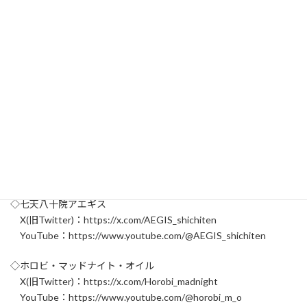
3,740円(税込)
◎特装版（書籍＋アクリルスタンド＋撮り下ろし告白ボイスつ
き）全3種
書籍 A4サイズ オールカラー64ページ
アクリルスタンド（140mm×65mm）
5,000円(税込)
★特装版書籍を3人分(3種類)ご注文いただいた方には直筆サイン入
り書籍をお届けします！
※まとめて３冊分お会計いただいた方が対象です。
分割でのご注文は対象外ですのでご了承ください。
◇七天八十院アエギス
X(旧Twitter)：https://x.com/AEGIS_shichiten
YouTube：https://www.youtube.com/@AEGIS_shichiten
◇ホロビ・マッドナイト・オイル
X(旧Twitter)：https://x.com/Horobi_madnight
YouTube：https://www.youtube.com/@horobi_m_o